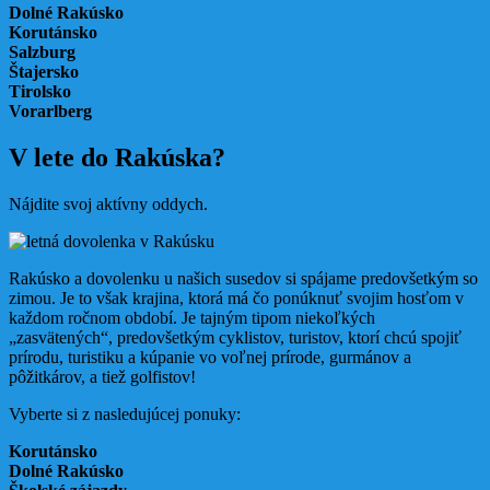
Dolné Rakúsko
Korutánsko
Salzburg
Štajersko
Tirolsko
Vorarlberg
V lete do Rakúska?
Nájdite svoj aktívny oddych.
Rakúsko a dovolenku u našich susedov si spájame predovšetkým so
zimou. Je to však krajina, ktorá má čo ponúknuť svojim hosťom v
každom ročnom období. Je tajným tipom niekoľkých
„zasvätených“, predovšetkým cyklistov, turistov, ktorí chcú spojiť
prírodu, turistiku a kúpanie vo voľnej prírode, gurmánov a
pôžitkárov, a tiež golfistov!
Vyberte si z nasledujúcej ponuky:
Korutánsko
Dolné Rakúsko